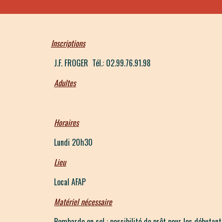
Inscriptions
J.F. FROGER Tél.: 02.99.76.91.98
Adultes
Horaires
L
undi 20h30
Lieu
Local AFAP
Matériel nécessaire
Bombarde en sol
:
possibilité de prêt pour les débutant